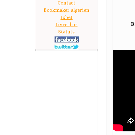
Contact
Bookmaker algérien
1xbet
B
Livre d'or
Statuts