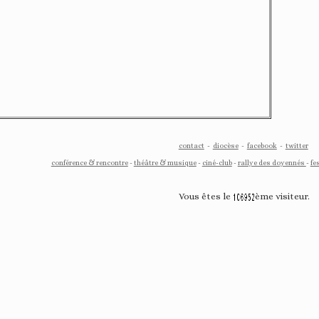
contact
-
diocèse
-
facebook
-
twitter
conférence & rencontre
-
théâtre & musique
-
ciné-club
-
rallye des doyennés
-
fe
Vous êtes le
ème visiteur.