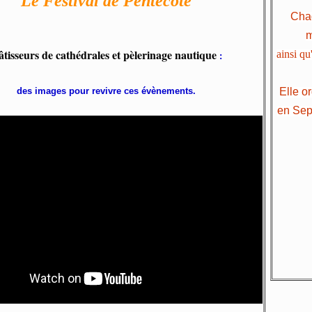
Le Festival de Pentecôte
Chaq
âtisseurs de cathédrales et pèlerinage nautique
ainsi qu
:
des images pour revivre ces évènements.
Elle or
en Sep