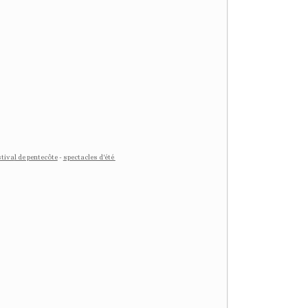
stiva
l de pentecôte
-
spectacles d'été